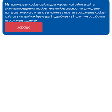
Мы используем cookie-файлы для корректной работы сайта,
анализа посещаемости, обеспечения безопасности и улучшения
пользовательского опыта. Вы можете запретить сохранение cookie-
файлов в настройках браузера. Подробнее - в
Политике обработки
персональных данных
Хорошо
Контакты
Краснодар, ул. имени Александра Покрышкина,
2/12 (ПВЗ)
09:00 - 18:00 пн-пт
8 (861) 217-95-24
krasnodar@rutector.ru
Напишите нам