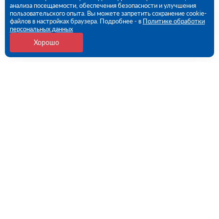
анализа посещаемости, обеспечения безопасности и улучшения
пользовательского опыта. Вы можете запретить сохранение cookie-
файлов в настройках браузера. Подробнее - в
Политике обработки
персональных данных
Хорошо
Контакты
Краснодар, ул. имени Александра Покрышкина,
2/12 (ПВЗ)
09:00 - 18:00 пн-пт
8 (861) 217-95-24
krasnodar@rutector.ru
Напишите нам