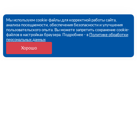
Мы используем cookie-файлы для корректной работы сайта,
анализа посещаемости, обеспечения безопасности и улучшения
пользовательского опыта. Вы можете запретить сохранение cookie-
файлов в настройках браузера. Подробнее - в
Политике обработки
персональных данных
Хорошо
Контакты
Краснодар, ул. имени Александра Покрышкина,
2/12 (ПВЗ)
09:00 - 18:00 пн-пт
8 (861) 217-95-24
krasnodar@rutector.ru
Напишите нам