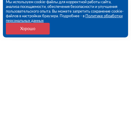
Мы используем cookie-файлы для корректной работы сайта,
анализа посещаемости, обеспечения безопасности и улучшения
пользовательского опыта. Вы можете запретить сохранение cookie-
файлов в настройках браузера. Подробнее - в
Политике обработки
персональных данных
Хорошо
Контакты
Краснодар, ул. имени Александра Покрышкина,
2/12 (ПВЗ)
09:00 - 18:00 пн-пт
8 (861) 217-95-24
krasnodar@rutector.ru
Напишите нам